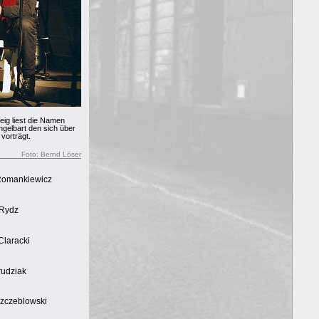
vorträgt.
Foto: Bernd Löser
Romankiewicz
Rydz
Claracki
rudziak
Szczeblowski