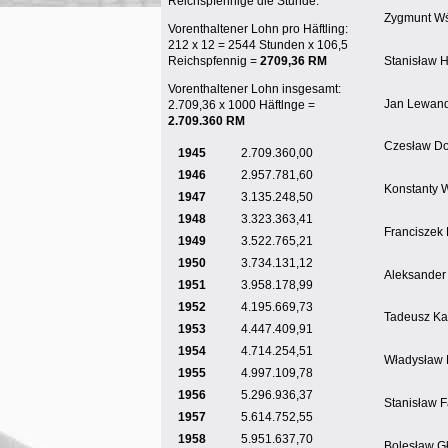
Reichspfennige die Stunde.
Zygmunt Wś
Vorenthaltener Lohn pro Häftling:
Reichspfennig =
2709,36 RM
Stanisław 
Vorenthaltener Lohn insgesamt:
Jan Lewan
2.709,36 x 1000 Häftlnge =
2.709.360 RM
Czesław D
1945
2.709.360,00
1946
2.957.781,60
Konstanty 
1947
3.135.248,50
1948
3.323.363,41
Franciszek 
1949
3.522.765,21
1950
3.734.131,12
Aleksander
1951
3.958.178,99
1952
4.195.669,73
Tadeusz Ka
1953
4.447.409,91
1954
4.714.254,51
Władysław 
1955
4.997.109,78
1956
5.296.936,37
Stanisław F
1957
5.614.752,55
1958
5.951.637,70
Bolesław G