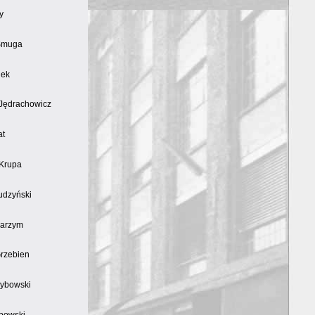
y
Smuga
lek
Jędrachowicz
at
Krupa
udzyński
Barzym
Grzebien
ybowski
bowski