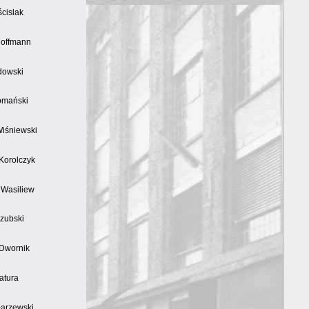
cislak
Hoffmann
dowski
omański
Wiśniewski
Korolczyk
 Wasiliew
zubski
Dwornik
atura
łarzewski