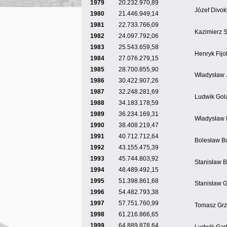
1979
20.232.970,89
Józef Divok
1980
21.446.949,14
1981
22.733.766,09
Kazimierz 
1982
24.097.792,06
1983
25.543.659,58
Henryk Fijo
1984
27.076.279,15
1985
28.700.855,90
Władysław 
1986
30.422.907,26
1987
32.248.281,69
Ludwik Gol
1988
34.183.178,59
1989
36.234.169,31
Władysław 
1990
38.408.219,47
1991
40.712.712,64
Bolesław B
1992
43.155.475,39
1993
45.744.803,92
Stanisław 
1994
48.489.492,15
1995
51.398.861,68
Stanisław 
1996
54.482.793,38
1997
57.751.760,99
Tomasz Grz
1998
61.216.866,65
1999
64.889.878,64
Ludwik Gar