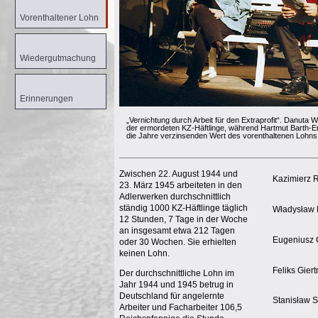
Vorenthaltener Lohn
Wiedergutmachung
Erinnerungen
die Jahre verzinsenden Wert des vorenthaltenen Lohns 
Kazimierz 
Władysław 
Eugeniusz 
keinen Lohn.
Feliks Giert
Stanisław 