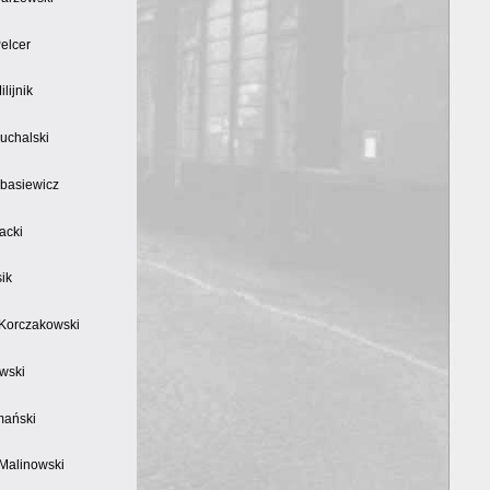
elcer
lijnik
uchalski
basiewicz
acki
ik
Korczakowski
wski
mański
Malinowski