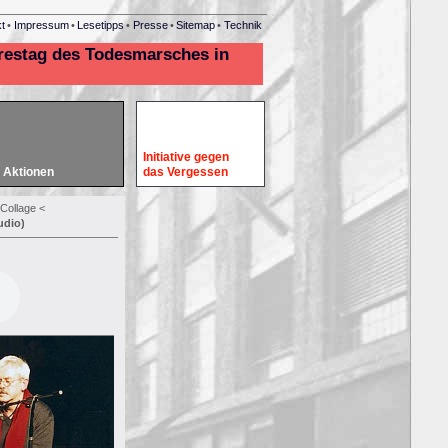
t
•
Impressum
•
Lesetipps
•
Presse
•
Sitemap
•
Technik
Initiative gegen
Aktionen
das Vergessen
Collage
<
udio)