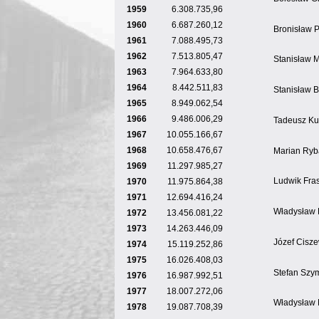
1959
6.308.735,96
1960
6.687.260,12
Bronisław P
1961
7.088.495,73
1962
7.513.805,47
Stanisław Mi
1963
7.964.633,80
1964
8.442.511,83
Stanisław B
1965
8.949.062,54
1966
9.486.006,29
Tadeusz Ku
1967
10.055.166,67
1968
10.658.476,67
Marian Ryb
1969
11.297.985,27
Ludwik Fras
1970
11.975.864,38
1971
12.694.416,24
Władysław 
1972
13.456.081,22
1973
14.263.446,09
Józef Cisze
1974
15.119.252,86
1975
16.026.408,03
Stefan Szy
1976
16.987.992,51
1977
18.007.272,06
Władysław 
1978
19.087.708,39